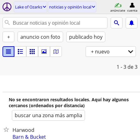
Lake of Ozarks
noticias y opinión local
anúnciate
cuenta
+
anuncio con foto
publicado hoy
+ nuevo
1 - 3
de 3
No se encontraron resultados locales. Aquí hay algunos
cercanos (ordenados por distancia)
buscar una zona más amplia
Harwood
Barn & Bucket