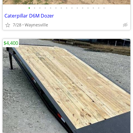
•
•
•
•
•
•
•
•
•
•
•
•
•
•
•
Caterpillar D6M Dozer
7/28
Waynesville
$4,400