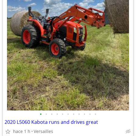
•
•
•
•
•
•
•
•
•
•
•
2020 L5060 Kabota runs and drives great
hace 1 h
Versailles