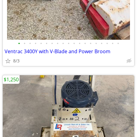
•
•
•
•
•
•
•
•
•
•
•
•
•
•
•
•
•
•
•
Ventrac 3400Y with V-Blade and Power Broom
8/3
$1,250