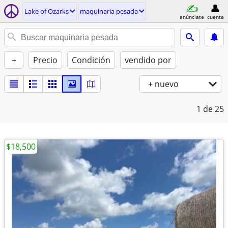
Lake of Ozarks
maquinaria pesada
anúnciate
cuenta
+
Precio
Condición
vendido por
+ nuevo
1
de 25
$18,500