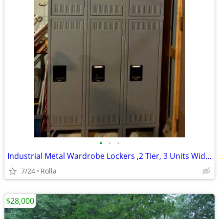
•
•
•
Industrial Metal Wardrobe Lockers ,2 Tier, 3 Units Wide, Like New
7/24
Rolla
$28,000