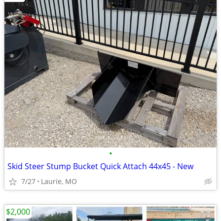
•
Skid Steer Stump Bucket Quick Attach 44x45 - New
7/27
Laurie, MO
$2,000