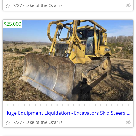
7/27
Lake of the Ozarks
$25,000
•
•
•
•
•
•
•
•
•
•
•
•
•
•
•
•
•
•
•
•
•
•
•
Huge Equipment Liquidation - Excavators Skid Steers Dump Truck Trailer
7/27
Lake of the Ozarks