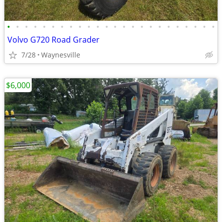
•
•
•
•
•
•
•
•
•
•
•
•
•
•
•
•
•
•
•
•
•
•
•
•
Volvo G720 Road Grader
7/28
Waynesville
$6,000