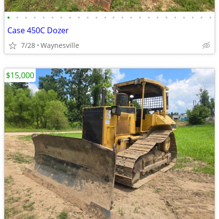
•
•
•
•
•
•
•
•
•
•
•
•
•
•
•
•
•
•
•
•
•
•
•
•
Case 450C Dozer
7/28
Waynesville
$15,000