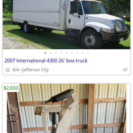
•
•
•
•
•
•
•
•
•
2007 International 4300 26' box truck
8/4
Jefferson City
$2,650