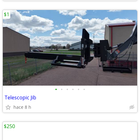
$1
•
•
•
•
•
•
Telescopic Jib
hace 8 h
$250