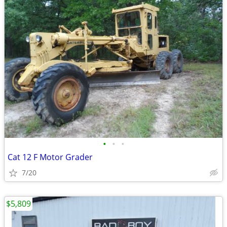
•
•
•
Cat 12 F Motor Grader
7/20
$5,809