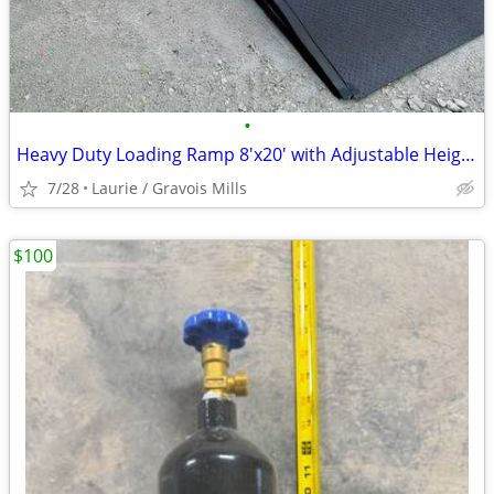
•
Heavy Duty Loading Ramp 8'x20' with Adjustable Height Legs
7/28
Laurie / Gravois Mills
$100