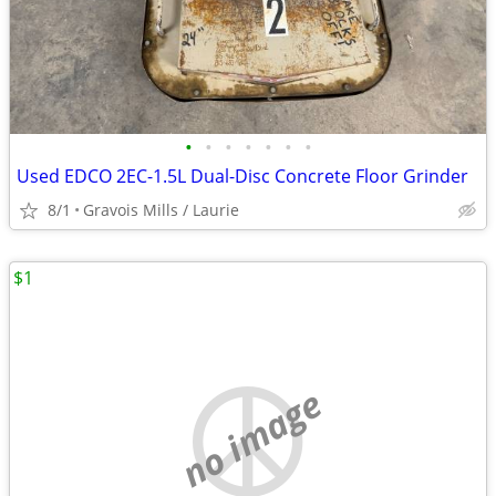
•
•
•
•
•
•
•
Used EDCO 2EC-1.5L Dual-Disc Concrete Floor Grinder
8/1
Gravois Mills / Laurie
$1
no image