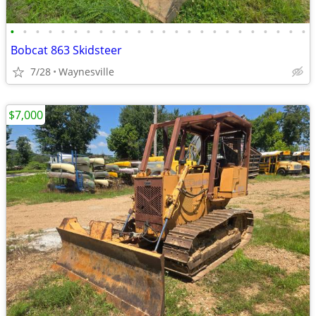
•
•
•
•
•
•
•
•
•
•
•
•
•
•
•
•
•
•
•
•
•
•
•
•
Bobcat 863 Skidsteer
7/28
Waynesville
$7,000