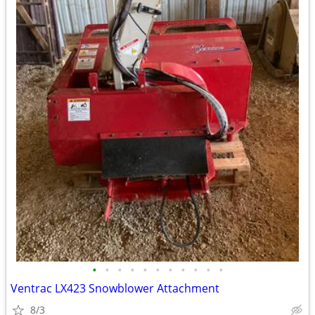
•
•
•
•
•
•
•
•
•
•
•
Ventrac LX423 Snowblower Attachment
8/3