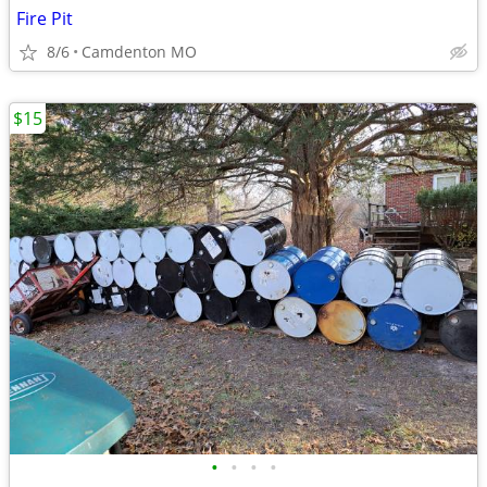
Fire Pit
8/6
Camdenton MO
$15
•
•
•
•