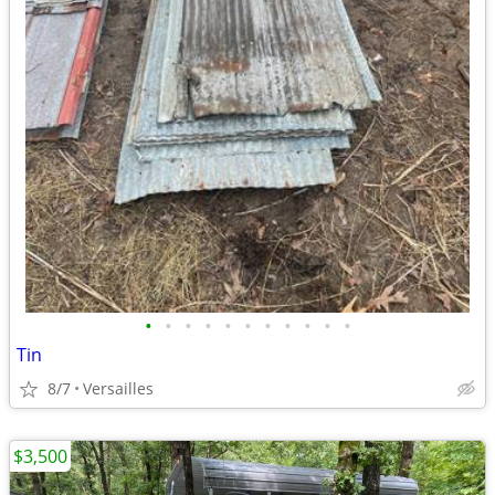
•
•
•
•
•
•
•
•
•
•
•
Tin
8/7
Versailles
$3,500