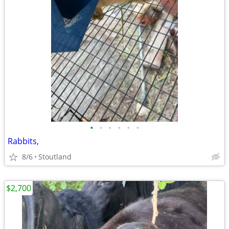
•
•
•
•
•
•
Rabbits,
8/6
Stoutland
$2,700