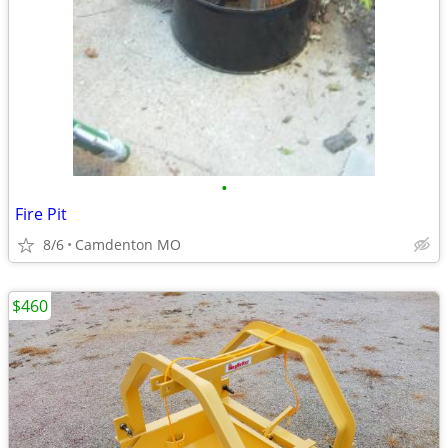
•
Fire Pit
8/6
Camdenton MO
$460