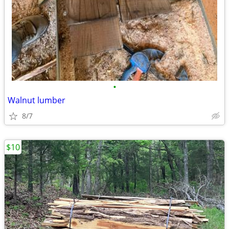
•
Walnut lumber
8/7
$10