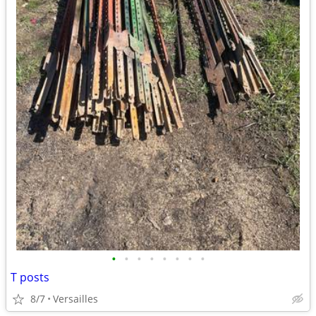
•
•
•
•
•
•
•
•
T posts
8/7
Versailles