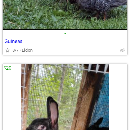
•
Guineas
8/7
Eldon
$20