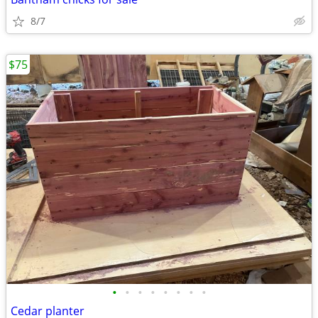
8/7
$75
•
•
•
•
•
•
•
•
Cedar planter