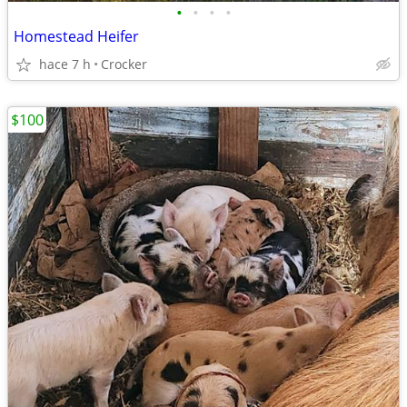
•
•
•
•
Homestead Heifer
hace 7 h
Crocker
$100