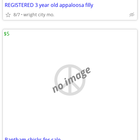
REGISTERED 3 year old appaloosa filly
8/7
wright city mo.
$5
no image
Bantham chicks for sale