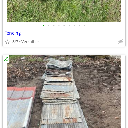
•
•
•
•
•
•
•
•
•
Fencing
8/7
Versailles
$5