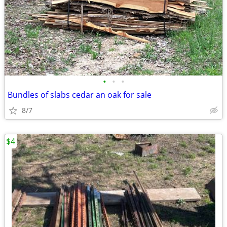
•
•
•
Bundles of slabs cedar an oak for sale
8/7
$4