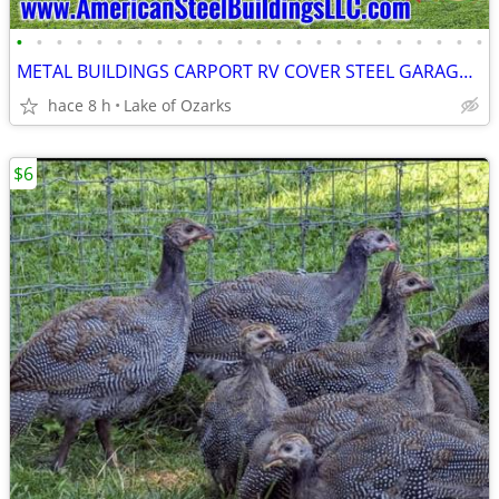
•
•
•
•
•
•
•
•
•
•
•
•
•
•
•
•
•
•
•
•
•
•
•
•
METAL BUILDINGS CARPORT RV COVER STEEL GARAGE POLE BARN METAL BUILDING
hace 8 h
Lake of Ozarks
$6