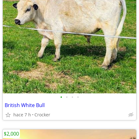
•
•
•
•
British White Bull
hace 7 h
Crocker
$2,000