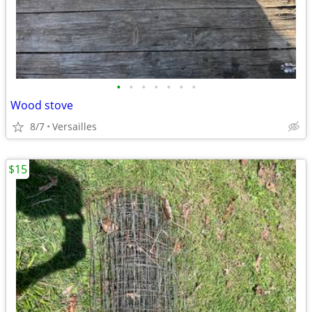
•
•
•
•
•
•
•
Wood stove
8/7
Versailles
$15