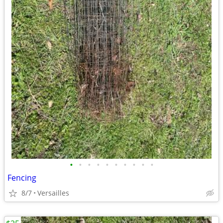
•
•
•
•
•
•
•
•
•
•
Fencing
8/7
Versailles