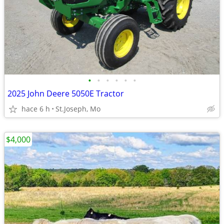
•
•
•
•
•
•
2025 John Deere 5050E Tractor
hace 6 h
St.Joseph, Mo
$4,000