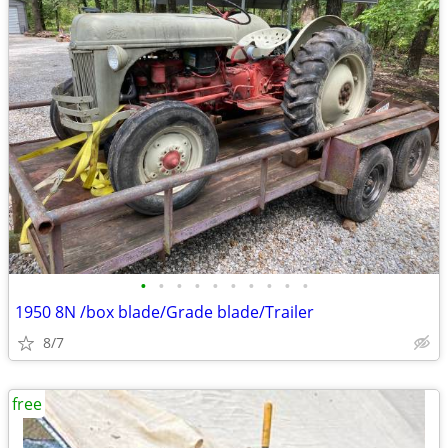
•
•
•
•
•
•
•
•
•
•
1950 8N /box blade/Grade blade/Trailer
8/7
free