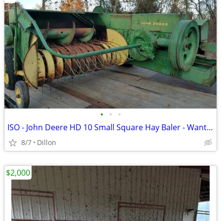
•
•
•
ISO - John Deere HD 10 Small Square Hay Baler - Wanted To BUY
8/7
Dillon
$2,000