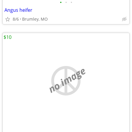
•
•
•
Angus heifer
8/6
Brumley, MO
$10
no image