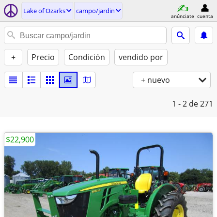
Lake of Ozarks
campo/jardin
anúnciate
cuenta
+
Precio
Condición
vendido por
+ nuevo
1 - 2
de 271
$22,900