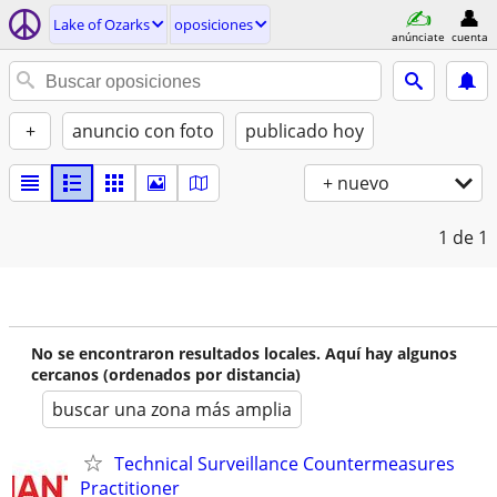
Lake of Ozarks
oposiciones
anúnciate
cuenta
+
anuncio con foto
publicado hoy
+ nuevo
1
de 1
No se encontraron resultados locales. Aquí hay algunos
cercanos (ordenados por distancia)
buscar una zona más amplia
Technical Surveillance Countermeasures
Practitioner