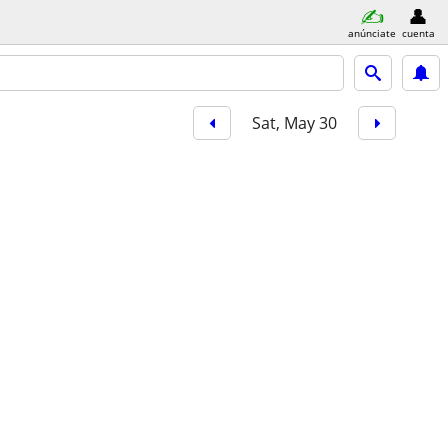
anúnciate
cuenta
Sat, May 30