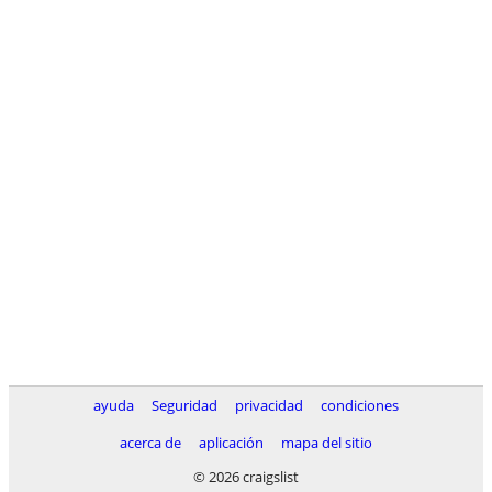
ayuda
Seguridad
privacidad
condiciones
acerca de
aplicación
mapa del sitio
© 2026 craigslist