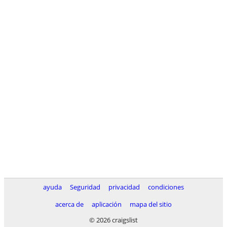
ayuda
Seguridad
privacidad
condiciones
acerca de
aplicación
mapa del sitio
© 2026 craigslist