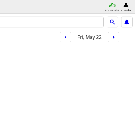
anúnciate
cuenta
Fri, May 22