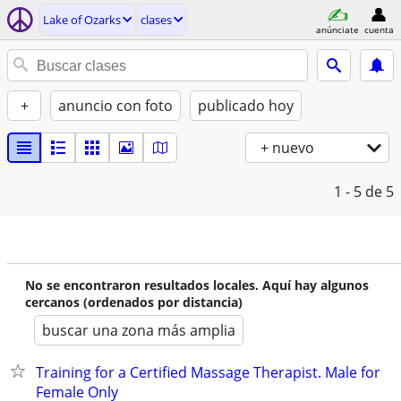
Lake of Ozarks
clases
anúnciate
cuenta
+
anuncio con foto
publicado hoy
+ nuevo
1 - 5
de 5
No se encontraron resultados locales. Aquí hay algunos
cercanos (ordenados por distancia)
buscar una zona más amplia
Training for a Certified Massage Therapist. Male for
Female Only